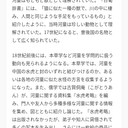
辞書』には、「猿に似た一種の獣で、川の中に棲
み、人間と同じような手足をもっているもの」と
紹介したように、当時河童は珍しい動物として理
解されていた。17世紀になると、豊後国の名物と
して広く知られていた。
18世紀前後には、本草学など河童を学問的に扱う
動向も見られるようになる。本草学では、河童を
中国の水虎と封のいずれと結びつけるのか、ある
いは各地の河童に似た水怪の方言を収集するよう
になった。また、儒学では古賀侗庵（こがとうあ
ん）が、河童に関する資料集『水虎考略』を編
み、門人や友人から多種多様な河童に関する情報
を集め、図とともに紹介し論じた。『水虎考略』
は出版されなかったが、弟子や知人に貸借されて
多くの写本を生み出し、さらには一枚絵の商品に