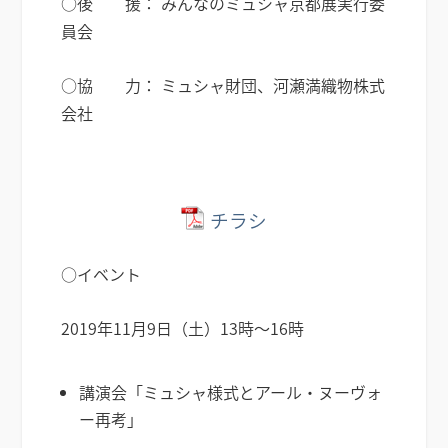
○後 援： みんなのミュシャ京都展実行委
員会
○協 力： ミュシャ財団、河瀬満織物株式
会社
チラシ
○イベント
2019年11月9日（土）13時～16時
講演会「ミュシャ様式とアール・ヌーヴォ
ー再考」