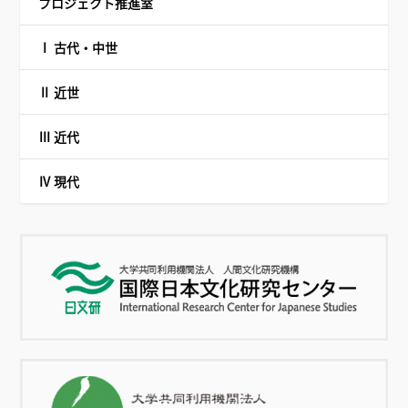
プロジェクト推進室
Ⅰ 古代・中世
Ⅱ 近世
Ⅲ 近代
Ⅳ 現代